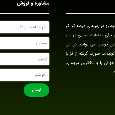
مشاوره و فروش
نام
بازرگانی گز آراد در سال ۱۳۹۴ با نام بازار گز ایران فعالیت خود رو در زمینه ی عرضه گز٬ گز
و
نام
وار برای معاملات تجاری در این
خانوادگی
موبایل
ین ترتیب می توانید در این
ولیدات صورت گرفته از گز را
ایمیل
جهانی را با بالاترین درجه ی
نام
.
شهر