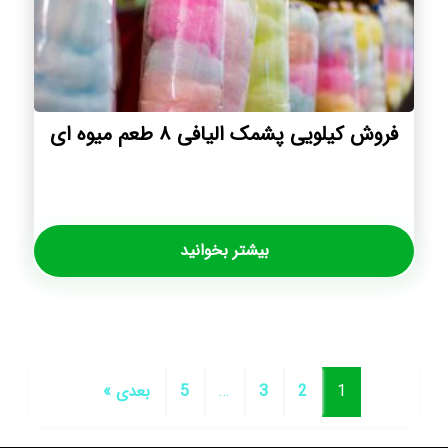
فروش کیلویی پشمک الیافی ۸ طعم میوه ای
بیشتر بخوانید
1
2
3
…
5
بعدی »