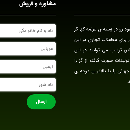
مشاوره و فروش
نام
بازرگانی گز آراد در سال ۱۳۹۴ با نام بازار گز ایران فعالیت خود رو در زمینه ی عرضه گز٬ گز
و
نام
وار برای معاملات تجاری در این
خانوادگی
موبایل
ین ترتیب می توانید در این
ولیدات صورت گرفته از گز را
ایمیل
جهانی را با بالاترین درجه ی
نام
.
شهر