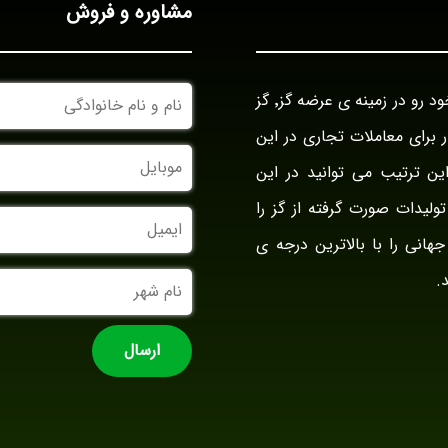
مشاوره و فروش
نام
بازرگانی گز آراد در سال ۱۳۹۴ با نام بازار گز ایران فعالیت خود رو در زمینه ی عرضه گز٬ گز
و
نام
وار برای معاملات تجاری در این
خانوادگی
موبایل
ین ترتیب می توانید در این
ولیدات صورت گرفته از گز را
ایمیل
جهانی را با بالاترین درجه ی
نام
.
شهر