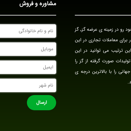
مشاوره و فروش
نام
بازرگانی گز آراد در سال ۱۳۹۴ با نام بازار گز ایران فعالیت خود رو در زمینه ی عرضه گز٬ گز
و
نام
وار برای معاملات تجاری در این
خانوادگی
موبایل
ین ترتیب می توانید در این
ولیدات صورت گرفته از گز را
ایمیل
جهانی را با بالاترین درجه ی
نام
.
شهر