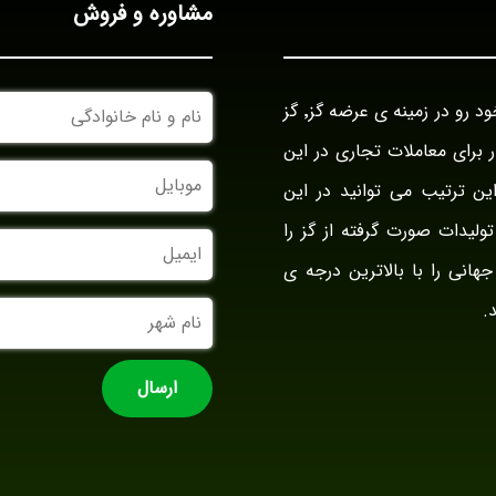
مشاوره و فروش
نام
بازرگانی گز آراد در سال ۱۳۹۴ با نام بازار گز ایران فعالیت خود رو در زمینه ی عرضه گز٬ گز
و
نام
وار برای معاملات تجاری در این
خانوادگی
موبایل
ین ترتیب می توانید در این
ولیدات صورت گرفته از گز را
ایمیل
جهانی را با بالاترین درجه ی
نام
.
شهر