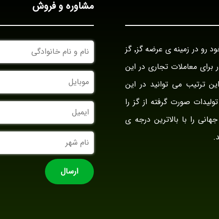
مشاوره و فروش
نام
بازرگانی گز آراد در سال ۱۳۹۴ با نام بازار گز ایران فعالیت خود رو در زمینه ی عرضه گز٬ گز
و
نام
وار برای معاملات تجاری در این
خانوادگی
موبایل
ین ترتیب می توانید در این
ولیدات صورت گرفته از گز را
ایمیل
جهانی را با بالاترین درجه ی
نام
.
شهر