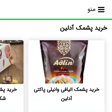
منو
خرید پشمک آدلین
خرید پشمک الیافی وانیلی پاکتی
خرید پش
آدلین
شکل