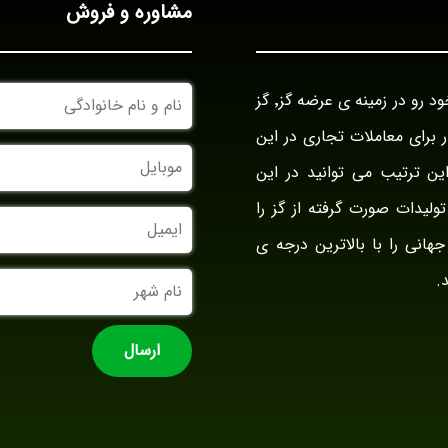
مشاوره و فروش
نام
بازرگانی گز آراد در سال ۱۳۹۴ با نام بازار گز ایران فعالیت خود رو در زمینه ی عرضه گز٬ گز
و
نام
وار برای معاملات تجاری در این
خانوادگی
موبایل
ین ترتیب می توانید در این
ولیدات صورت گرفته از گز را
ایمیل
جهانی را با بالاترین درجه ی
نام
.
شهر