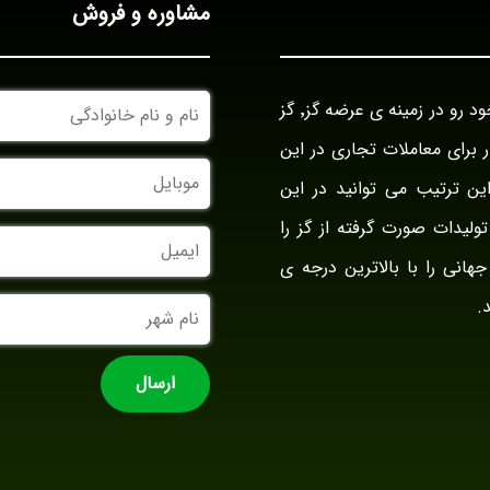
مشاوره و فروش
نام
بازرگانی گز آراد در سال ۱۳۹۴ با نام بازار گز ایران فعالیت خود رو در زمینه ی عرضه گز٬ گز
و
نام
وار برای معاملات تجاری در این
خانوادگی
موبایل
ین ترتیب می توانید در این
ولیدات صورت گرفته از گز را
ایمیل
جهانی را با بالاترین درجه ی
نام
.
شهر