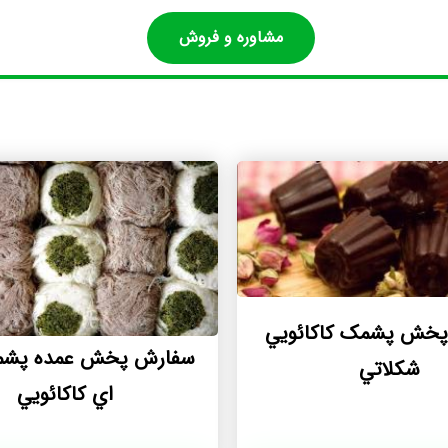
مشاوره و فروش
خش پشمک کاکائويي
سفارش پخش عمده پشمک
شکلاتي
اي کاکائويي