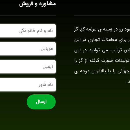
مشاوره و فروش
نام
بازرگانی گز آراد در سال ۱۳۹۴ با نام بازار گز ایران فعالیت خود رو در زمینه ی عرضه گز٬ گز
و
نام
وار برای معاملات تجاری در این
خانوادگی
موبایل
ین ترتیب می توانید در این
ولیدات صورت گرفته از گز را
ایمیل
جهانی را با بالاترین درجه ی
نام
.
شهر