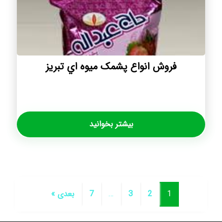
فروش انواع پشمک ميوه اي تبريز
بیشتر بخوانید
1
2
3
…
7
بعدی »