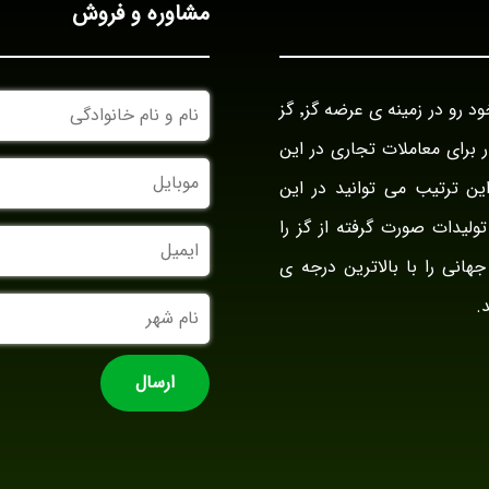
مشاوره و فروش
نام
بازرگانی گز آراد در سال ۱۳۹۴ با نام بازار گز ایران فعالیت خود رو در زمینه ی عرضه گز٬ گز
و
نام
وار برای معاملات تجاری در این
خانوادگی
موبایل
ین ترتیب می توانید در این
ولیدات صورت گرفته از گز را
ایمیل
جهانی را با بالاترین درجه ی
نام
.
شهر