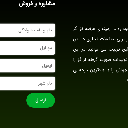
مشاوره و فروش
نام
بازرگانی گز آراد در سال ۱۳۹۴ با نام بازار گز ایران فعالیت خود رو در زمینه ی عرضه گز٬ گز
و
نام
وار برای معاملات تجاری در این
خانوادگی
موبایل
ین ترتیب می توانید در این
ولیدات صورت گرفته از گز را
ایمیل
جهانی را با بالاترین درجه ی
نام
.
شهر