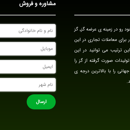
مشاوره و فروش
نام
بازرگانی گز آراد در سال ۱۳۹۴ با نام بازار گز ایران فعالیت خود رو در زمینه ی عرضه گز٬ گز
و
نام
وار برای معاملات تجاری در این
خانوادگی
موبایل
ین ترتیب می توانید در این
ولیدات صورت گرفته از گز را
ایمیل
جهانی را با بالاترین درجه ی
نام
.
شهر