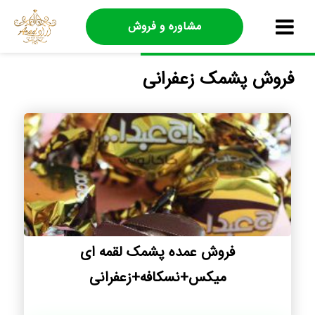
مشاوره و فروش
فروش پشمک زعفرانی
فروش عمده پشمک لقمه ای
میکس+نسکافه+زعفرانی