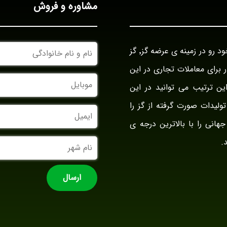
مشاوره و فروش
نام
بازرگانی گز آراد در سال ۱۳۹۴ با نام بازار گز ایران فعالیت خود رو در زمینه ی عرضه گز٬ گز
و
نام
وار برای معاملات تجاری در این
خانوادگی
موبایل
ین ترتیب می توانید در این
ولیدات صورت گرفته از گز را
ایمیل
جهانی را با بالاترین درجه ی
نام
.
شهر