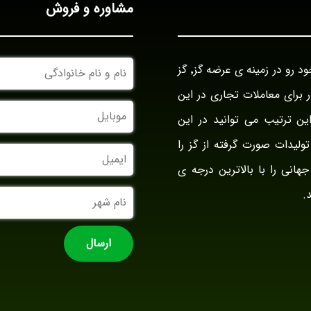
مشاوره و فروش
نام
بازرگانی گز آراد در سال ۱۳۹۴ با نام بازار گز ایران فعالیت خود رو در زمینه ی عرضه گز٬ گز
و
نام
وار برای معاملات تجاری در این
خانوادگی
موبایل
ین ترتیب می توانید در این
ولیدات صورت گرفته از گز را
ایمیل
جهانی را با بالاترین درجه ی
نام
.
شهر