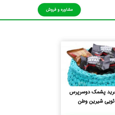
مشاوره و فروش
رید پشمک دوسرپرس
ائویی شیرین وطن