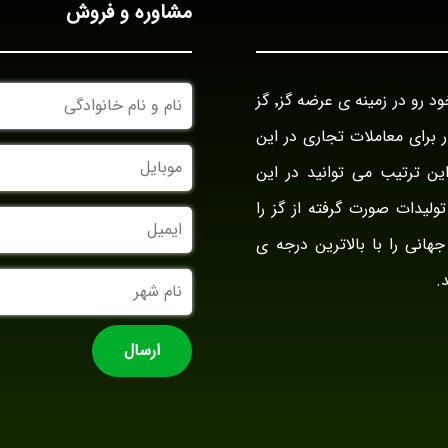
مشاوره و فروش
نام
بازرگانی گز آراد در سال ۱۳۹۴ با نام بازار گز ایران فعالیت خود رو در زمینه ی عرضه گز٬ گز
و
نام
وار برای معاملات تجاری در این
خانوادگی
موبایل
ین ترتیب می توانید در این
ولیدات صورت گرفته از گز را
ایمیل
جهانی را با بالاترین درجه ی
نام
.
شهر