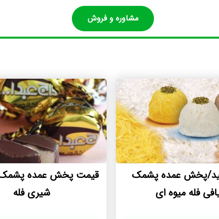
مشاوره و فروش
لید/پخش عمده پشمک
قیمت پخش عمده پشمک 
یافی فله میوه ای
شیری فله