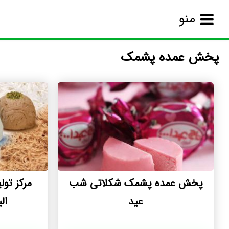
منو
پخش عمده پشمک
پخش عمده پشمک شکلاتی شب
مرکز تو
عید
ال