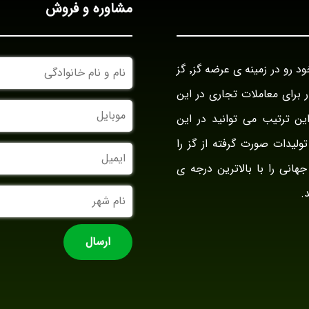
مشاوره و فروش
نام
بازرگانی گز آراد در سال ۱۳۹۴ با نام بازار گز ایران فعالیت خود رو در زمینه ی عرضه گز٬ گز
و
نام
وار برای معاملات تجاری در این
خانوادگی
موبایل
ین ترتیب می توانید در این
ولیدات صورت گرفته از گز را
ایمیل
جهانی را با بالاترین درجه ی
نام
.
شهر