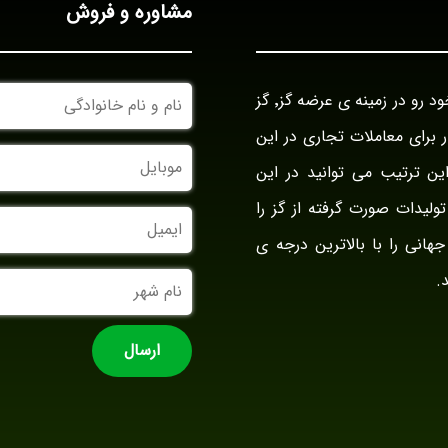
مشاوره و فروش
نام
بازرگانی گز آراد در سال ۱۳۹۴ با نام بازار گز ایران فعالیت خود رو در زمینه ی عرضه گز٬ گز
و
نام
وار برای معاملات تجاری در این
خانوادگی
موبایل
ین ترتیب می توانید در این
ولیدات صورت گرفته از گز را
ایمیل
جهانی را با بالاترین درجه ی
نام
.
شهر