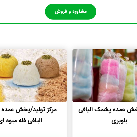
مشاوره و فروش
پخش عمده پشمک الیافی
مرکز تولید/پخش عمده
بلوبری
الیافی فله میوه ای