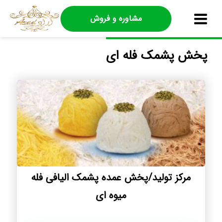
مشاوره و فروش
پخش پشمک فله ای
مرکز تولید/پخش عمده پشمک الیافی فله
میوه ای