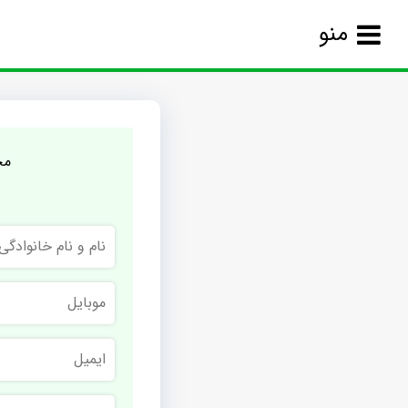
منو
مج
نام
و
نام
خانوادگی
موبایل
ایمیل
نام