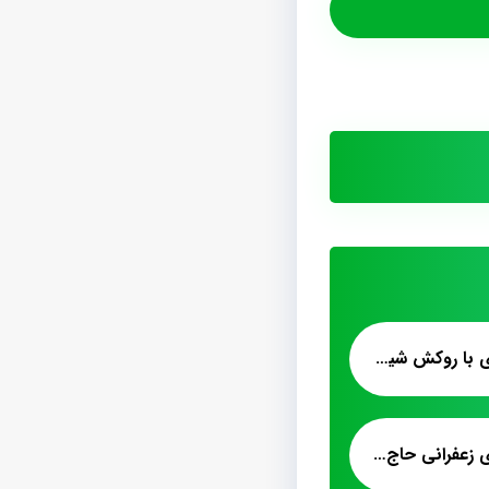
قیمت پشمک لقمه ای با روکش شیری
قیمت پشمک لقمه ای زعفرانی حاج عبدالله