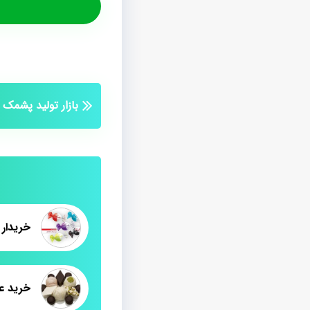
بازار تولید پشمک 
خریدار
خرید ع