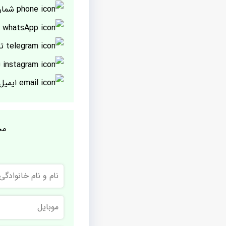
شمار
پ
تل
ا
ایمیل
مج
نام
و
نام
خانوادگی
موبایل