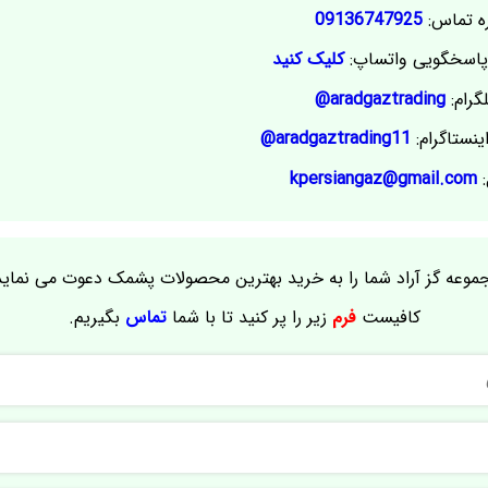
ه تماس:
09136747925
اسخگویی واتساپ:
کلیک کنید
گرام:
aradgaztrading@
ینستاگرام:
aradgaztrading11@
:
kpersiangaz@gmail.com
موعه گز آراد شما را به خرید بهترین محصولات پشمک دعوت می نماید
کافیست
فرم
زیر را پر کنید تا با شما
تماس
بگیریم.