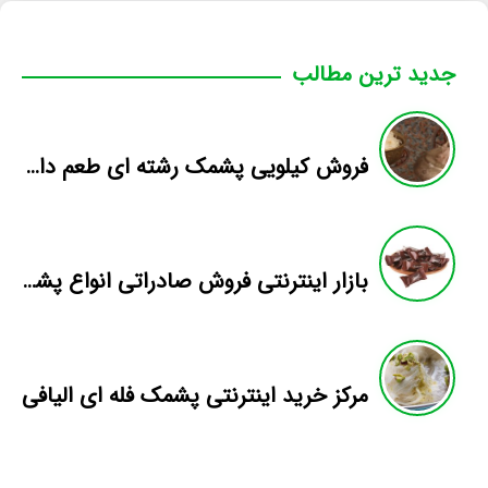
جدید ترین مطالب
فروش کیلویی پشمک رشته ای طعم دار میوه
بازار اینترنتی فروش صادراتی انواع پشمک الیافی/شکلاتی
مرکز خرید اینترنتی پشمک فله ای الیافی