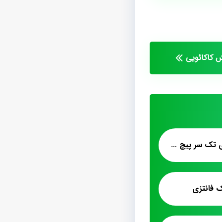
 کاکائویی
عرضه پشمک لقمه ای تک سر پیچ شکلاتی
 فانتزی