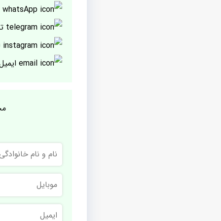
پ
تل
ا
ایمیل
مج
نام
و
نام
خانوادگی
موبایل
ایمیل