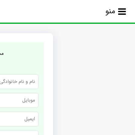
منو
مج
نام
و
نام
خانوادگی
موبایل
ایمیل
نام