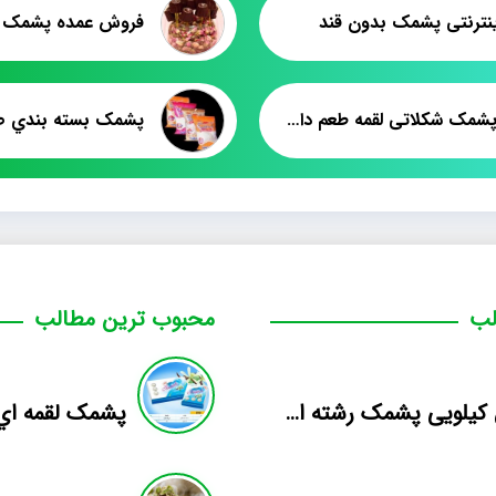
ینترنتی پشمک بدون قند
قیمت پشمک شکلاتی لقمه طعم دار فله
لب
محبوب ترین مطالب
فروش کیلویی پشمک رشته ای طعم دار میوه