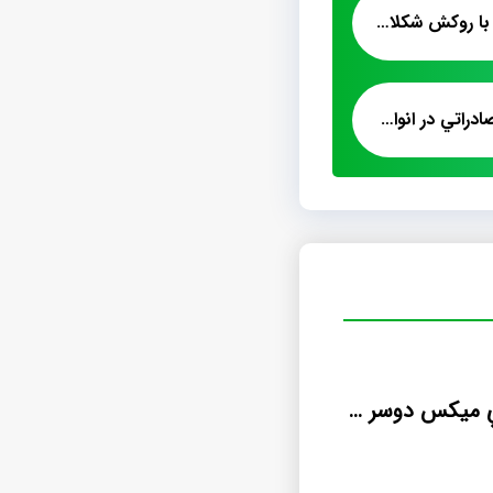
فروش عمده پشمک با روکش شکلات
پشمک بسته بندي صادراتي در انواع طعم
پشمک لقمه اي ميکس دوسر پيچ شلاله