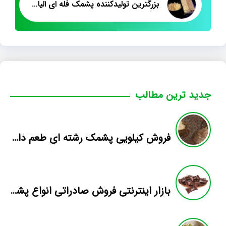
بزرگترین تولیدکننده پشمک فله ای الیافی
جدید ترین مطالب
فروش کیلویی پشمک رشته ای طعم دار میوه
بازار اینترنتی فروش صادراتی انواع پشمک الیافی/شکلاتی