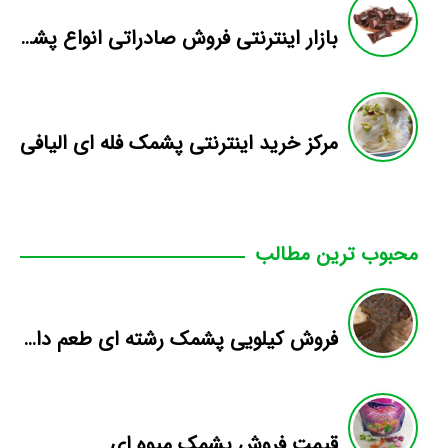
بازار اینترنتی فروش صادراتی انواع پشمک الیافی/شکلاتی
مرکز خرید اینترنتی پشمک فله ای الیافی
محبوب ترین مطالب
فروش کیلویی پشمک رشته ای طعم دار میوه
قیمت فروش پشمک میوه ای