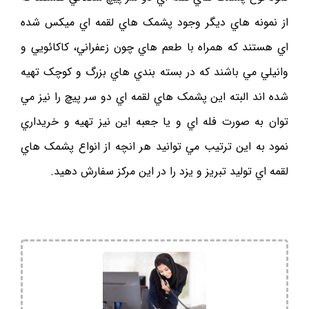
از نمونه هاي ديگر وجود پشمک هاي لقمه اي ميکس شده
اي هستند که همراه با طعم هاي چون زعفراني، کاکائويي و
وانيلي مي باشند که در بسته بندي هاي بزرگ و کوچک تهيه
شده اند البته اين پشمک هاي لقمه اي دو سر پيچ را نيز مي
توان به صورت فله اي و يا جعبه اين نيز تهيه و خريداري
نمود به اين ترتيب مي توانيد هر انچه از انواع پشمک هاي
لقمه اي توليد تبريز و يزد را در اين مرکز سفارش دهيد.