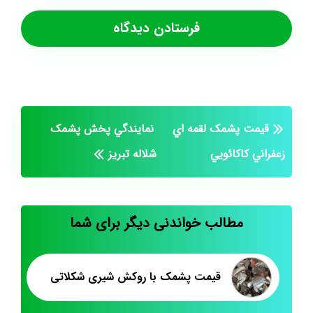
قيمت پشمک لقمه اي
نمايندگي پخش پشمک
زعفراني کاکائويي
شلاله تبريز
مطالب خواندنی دیگر برای شما
قیمت پشمک با روکش شیری شکلاتی