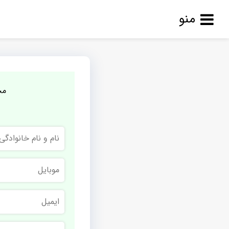
منو
مج
نام
و
نام
خانوادگی
موبایل
ایمیل
نام