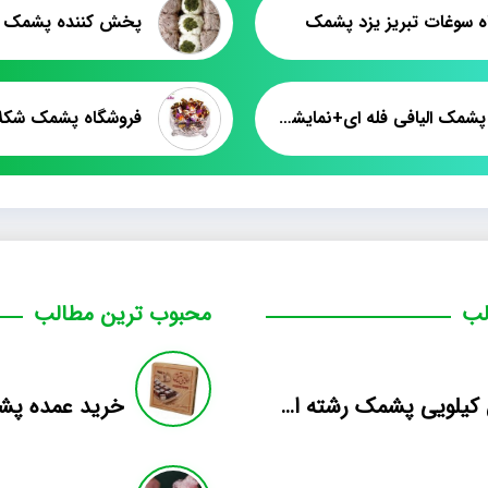
ه سوغات تبریز یزد پشمک
پخش کننده پشمک 
فروش پشمک الیافی فله ای+نمایشگاهی
فروشگاه پشمک شکلا
لب
محبوب ترین مطالب
فروش کیلویی پشمک رشته ای طعم دار میوه
خرید عمده پش