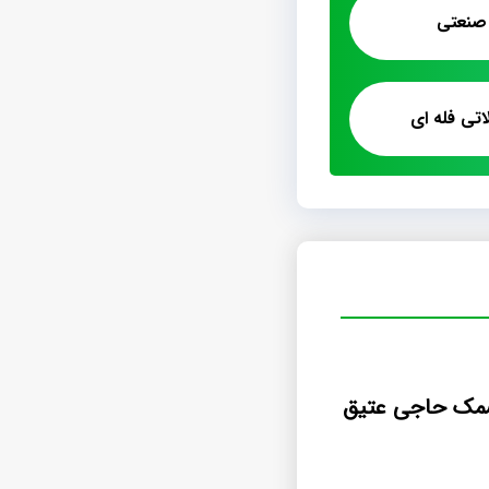
صنعتی
تی فله ای
مک حاجی عتیق