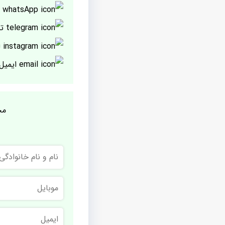
پ
تل
ا
ایمیل
مج
نام
و
نام
خانوادگی
موبایل
ایمیل