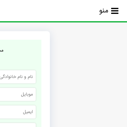
منو
مج
نام
و
نام
خانوادگی
موبایل
ایمیل
نام