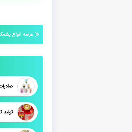
عرضه انواع پشمک
تولید ک