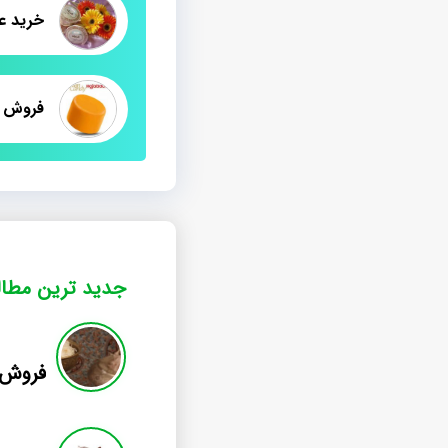
خرید عم
فروش ع
جدید ترین مطا