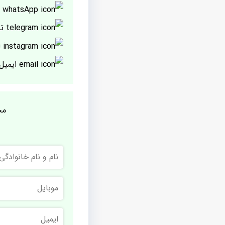
پ
تل
ا
ایمیل
مج
نام
و
نام
خانوادگی
موبایل
ایمیل