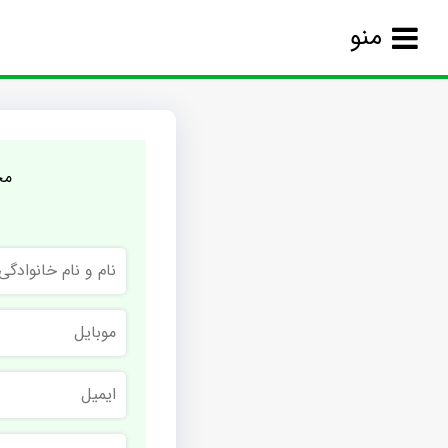
منو
مج
نام
و
نام
خانوادگی
موبایل
ایمیل
نام