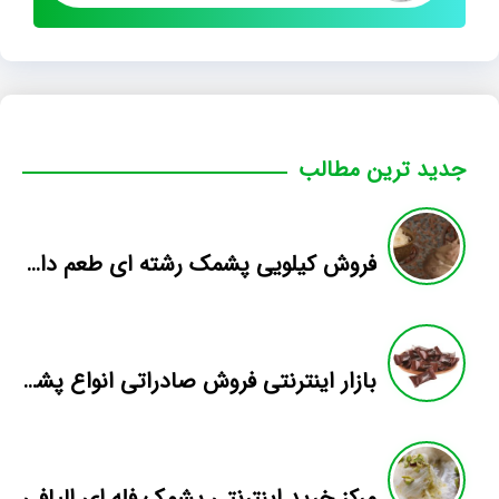
جدید ترین مطالب
فروش کیلویی پشمک رشته ای طعم دار میوه
بازار اینترنتی فروش صادراتی انواع پشمک الیافی/شکلاتی
مرکز خرید اینترنتی پشمک فله ای الیافی