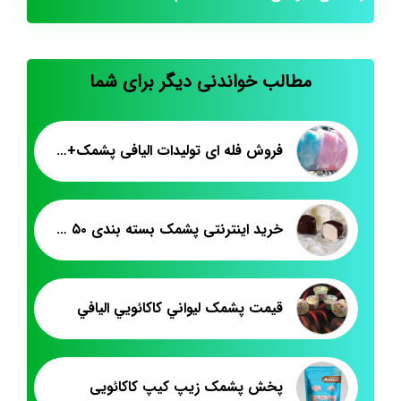
مطالب خواندنی دیگر برای شما
فروش فله ای تولیدات الیافی پشمک+ماه رمضان
خرید اینترنتی پشمک بسته بندی ۵۰ گرمی
قيمت پشمک ليواني کاکائويي اليافي
پخش پشمک زیپ کیپ کاکائویی