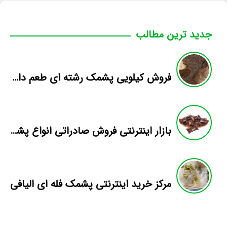
جدید ترین مطالب
فروش کیلویی پشمک رشته ای طعم دار میوه
بازار اینترنتی فروش صادراتی انواع پشمک الیافی/شکلاتی
مرکز خرید اینترنتی پشمک فله ای الیافی