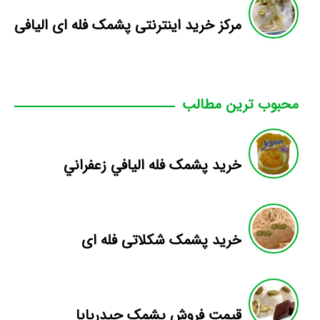
مرکز خرید اینترنتی پشمک فله ای الیافی
محبوب ترین مطالب
خريد پشمک فله اليافي زعفراني
خرید پشمک شکلاتی فله ای
قیمت فروش پشمک حیدربابا