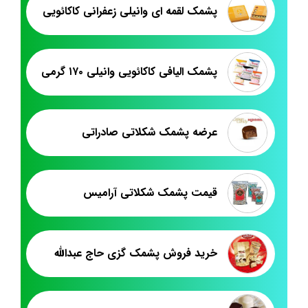
پشمک لقمه ای وانیلی زعفرانی کاکائویی
پشمک الیافی کاکائویی وانیلی ۱۷۰ گرمی
عرضه پشمک شکلاتی صادراتی
قیمت پشمک شکلاتی آرامیس
خرید فروش پشمک گزی حاج عبدالله