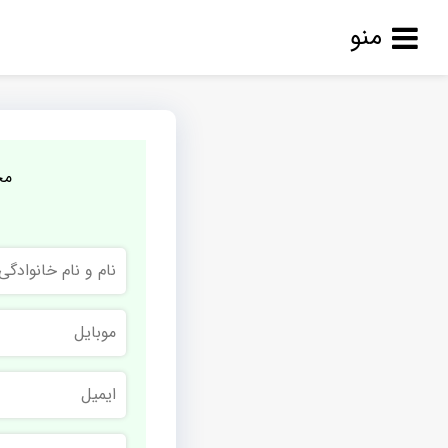
منو
مج
نام
و
نام
خانوادگی
موبایل
ایمیل
نام