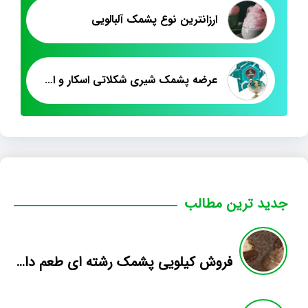
ارزانترین نوع پشمک آلبالویی
عرضه پشمک شیری شکلاتی اسکار و استار آرامیس
جدید ترین مطالب
فروش کیلویی پشمک رشته ای طعم دار میوه