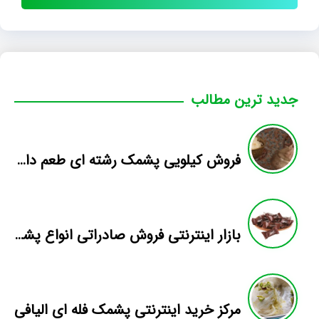
جدید ترین مطالب
فروش کیلویی پشمک رشته ای طعم دار میوه
بازار اینترنتی فروش صادراتی انواع پشمک الیافی/شکلاتی
مرکز خرید اینترنتی پشمک فله ای الیافی