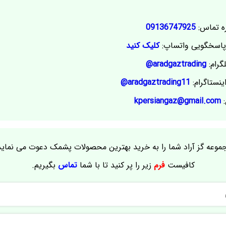
ه تماس:
09136747925
اسخگویی واتساپ:
کلیک کنید
گرام:
aradgaztrading@
ینستاگرام:
aradgaztrading11@
:
kpersiangaz@gmail.com
موعه گز آراد شما را به خرید بهترین محصولات پشمک دعوت می نماید
کافیست
فرم
زیر را پر کنید تا با شما
تماس
بگیریم.