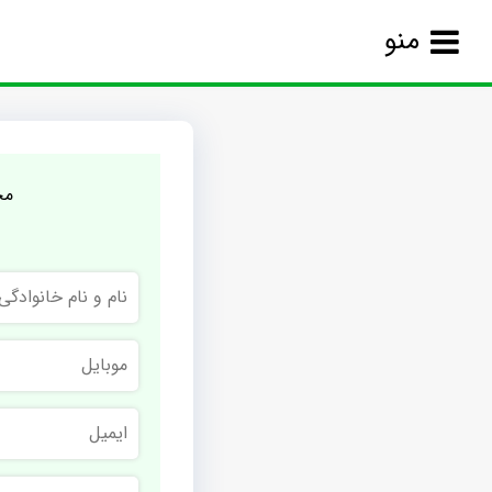
منو
مج
نام
و
نام
خانوادگی
موبایل
ایمیل
نام