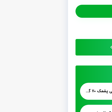
سفارش تولید صادراتی پشمک ۷۰ گرمی الیافی