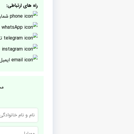
راه های ارتباطی:
شمار
پ
تل
ا
ایمیل
مج
نام
و
نام
خانوادگی
موبایل