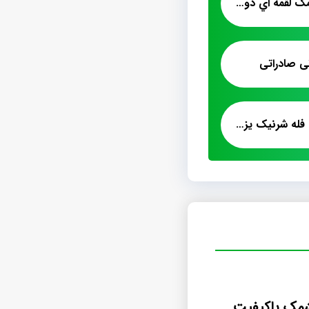
نمايندگي پخش پشمک لقمه اي دوسر پيچ
 صادراتی
فروش پشمک الیافی فله شرنیک یزدی
شمک باکیفیت