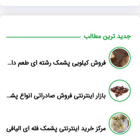
جدید ترین مطالب
فروش کیلویی پشمک رشته ای طعم دار میوه
بازار اینترنتی فروش صادراتی انواع پشمک الیافی/شکلاتی
مرکز خرید اینترنتی پشمک فله ای الیافی