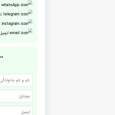
پ
تل
ا
ایمیل
مج
نام
و
نام
خانوادگی
موبایل
ایمیل