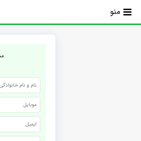
منو
مج
نام
و
نام
خانوادگی
موبایل
ایمیل
نام