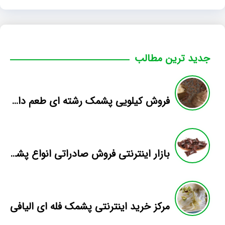
جدید ترین مطالب
فروش کیلویی پشمک رشته ای طعم دار میوه
بازار اینترنتی فروش صادراتی انواع پشمک الیافی/شکلاتی
مرکز خرید اینترنتی پشمک فله ای الیافی