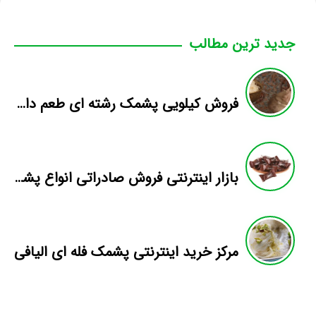
جدید ترین مطالب
فروش کیلویی پشمک رشته ای طعم دار میوه
بازار اینترنتی فروش صادراتی انواع پشمک الیافی/شکلاتی
مرکز خرید اینترنتی پشمک فله ای الیافی