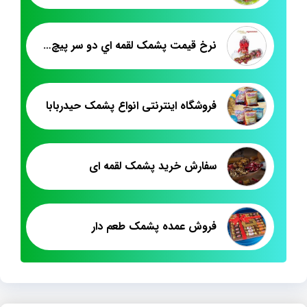
نرخ قيمت پشمک لقمه اي دو سر پيچ حاج عبدالله
فروشگاه اینترنتی انواع پشمک حیدربابا
سفارش خرید پشمک لقمه ای
فروش عمده پشمک طعم دار