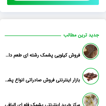
جدید ترین مطالب
فروش کیلویی پشمک رشته ای طعم دار میوه
بازار اینترنتی فروش صادراتی انواع پشمک الیافی/شکلاتی
مرکز خرید اینترنتی پشمک فله ای الیافی