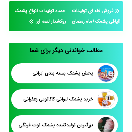
فروش فله ای تولیدات
عمده تولیدات انواع پشمک
الیافی پشمک+ماه رمضان
روکشدار لقمه ای
مطالب خواندنی دیگر برای شما
پخش پشمک بسته بندی ایرانی
خرید پشمک لیوانی کاکائویی زعفرانی
بزرگترین تولیدکننده پشمک توت فرنگی