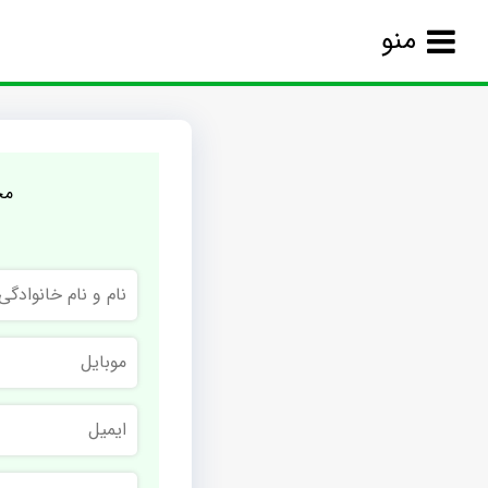
منو
مج
نام
و
نام
خانوادگی
موبایل
ایمیل
نام