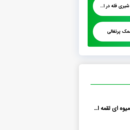
فروش عمده پشمک شیری فله در اصفهان
مک پرتغالی
فروش پشمک میوه ای لقمه ای شلاله