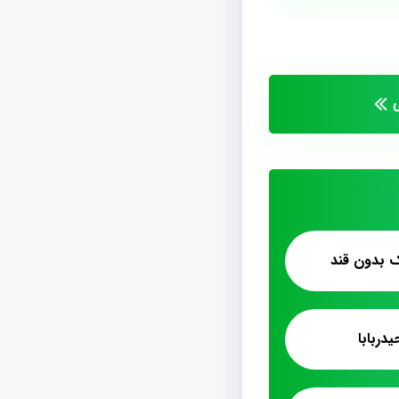
ک بدون قند
دربابا