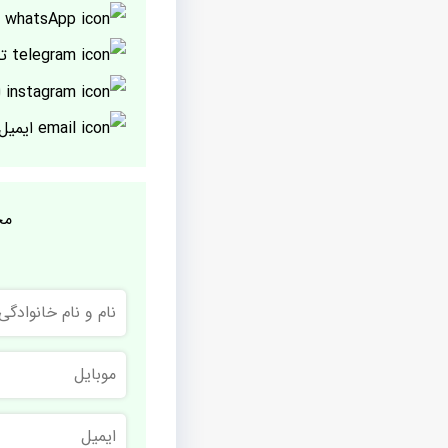
پ
تل
ا
ایمیل
مج
نام
و
نام
خانوادگی
موبایل
ایمیل