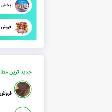
پخش عم
جدید ترین مطا