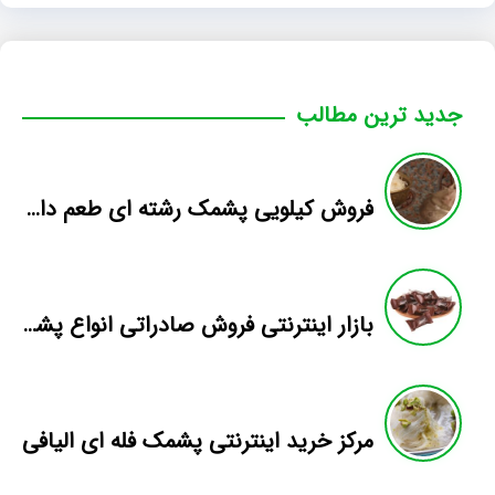
جدید ترین مطالب
فروش کیلویی پشمک رشته ای طعم دار میوه
بازار اینترنتی فروش صادراتی انواع پشمک الیافی/شکلاتی
مرکز خرید اینترنتی پشمک فله ای الیافی