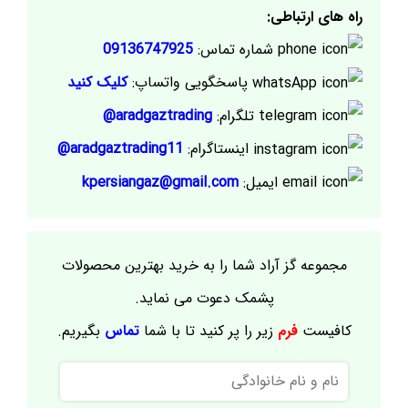
راه های ارتباطی:
شماره تماس:
09136747925
پاسخگویی واتساپ:
کلیک کنید
تلگرام:
aradgaztrading@
اینستاگرام:
aradgaztrading11@
ایمیل:
kpersiangaz@gmail.com
مجموعه گز آراد شما را به خرید بهترین محصولات
پشمک دعوت می نماید.
کافیست
فرم
زیر را پر کنید تا با شما
تماس
بگیریم.
نام
و
نام