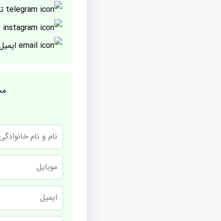
تل
ا
ایمیل
مج
نام
و
نام
خانوادگی
موبایل
ایمیل