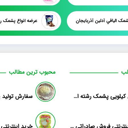
شمک اليافي آدلين آذربايجان
عرضه انواع پشمک ر
لب
محبوب ترین مطالب
فروش کیلویی پشمک رشته ای طعم دار میوه
بازار اینترنتی فروش صادراتی انواع پشمک الیافی/شکلاتی
خرید اینترنت