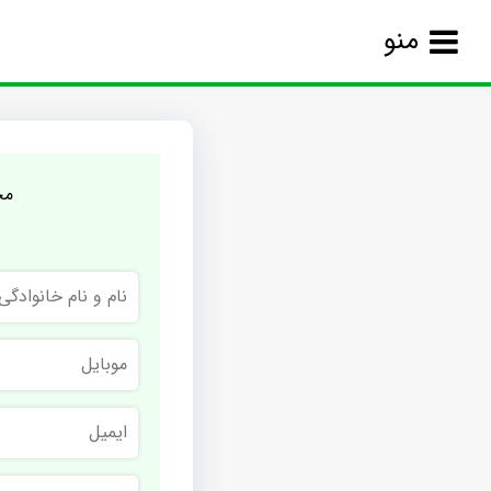
منو
مج
نام
و
نام
خانوادگی
موبایل
ایمیل
نام