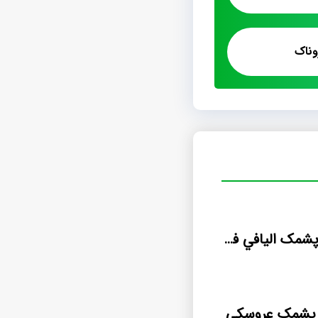
وناک
سفارش توليد پشمک اليافي فله اي
ی پشمک عروسکی