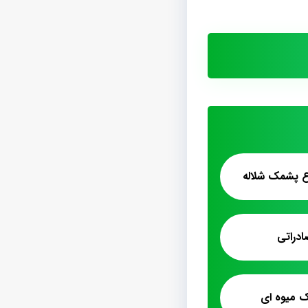
ع پشمک شلاله
دراتی
ک میوه ای