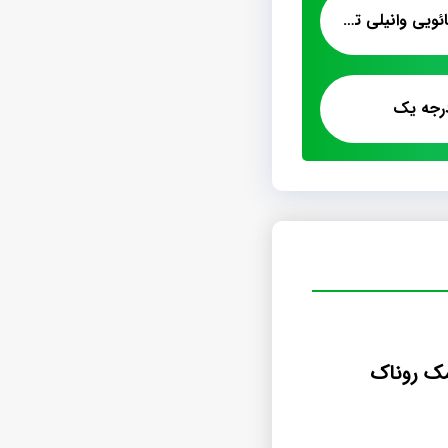
بازار انواع پشمک کاکائویی وانیلی تولید دوستی
رجه یک
مک روناک