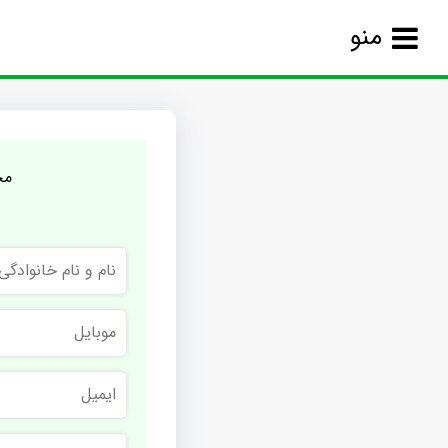
منو
مج
نام
و
نام
خانوادگی
موبایل
ایمیل
نام