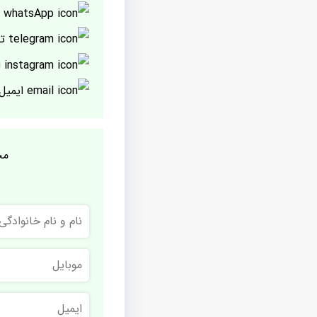
پ
تل
ا
ایمیل
مج
نام
و
نام
خانوادگی
موبایل
ایمیل