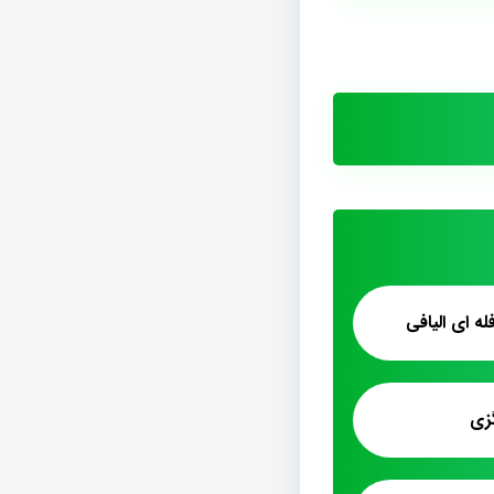
ه ای الیافی
زی