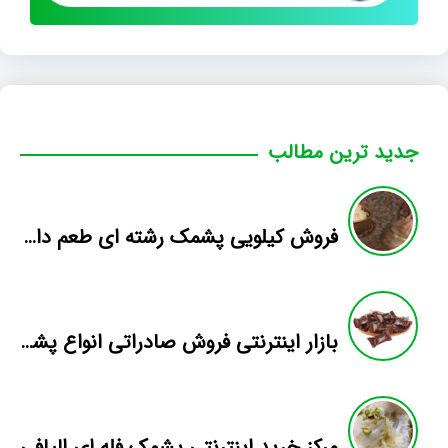
جدید ترین مطالب
فروش کیلویی پشمک رشته ای طعم دار میوه
بازار اینترنتی فروش صادراتی انواع پشمک الیافی/شکلاتی
مرکز خرید اینترنتی پشمک فله ای الیافی