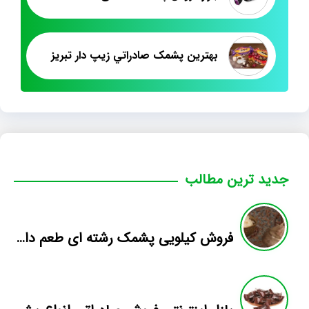
بهترين پشمک صادراتي زيپ دار تبريز
جدید ترین مطالب
فروش کیلویی پشمک رشته ای طعم دار میوه