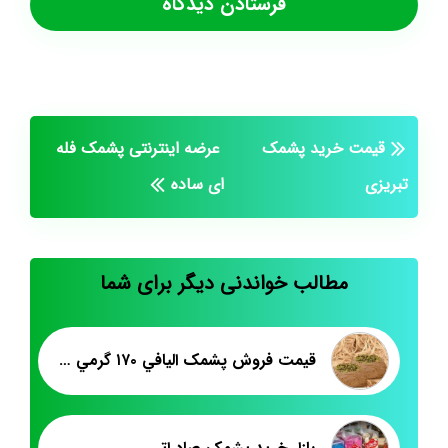
قیمت خرید پشمک
عرضه اینترنتی پشمک فله
تبریزی
ای ساده
مطالب خواندنی دیگر برای شما
قيمت فروش پشمک اليافي ۱۷۰ گرمي کاکائويي