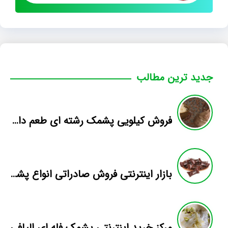
جدید ترین مطالب
فروش کیلویی پشمک رشته ای طعم دار میوه
بازار اینترنتی فروش صادراتی انواع پشمک الیافی/شکلاتی
مرکز خرید اینترنتی پشمک فله ای الیافی