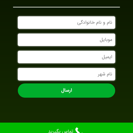
نام
و
نام
موبایل
خانوادگی
ایمیل
نام
شهر
تماس بگیرید
AradBranding.com
Designed By